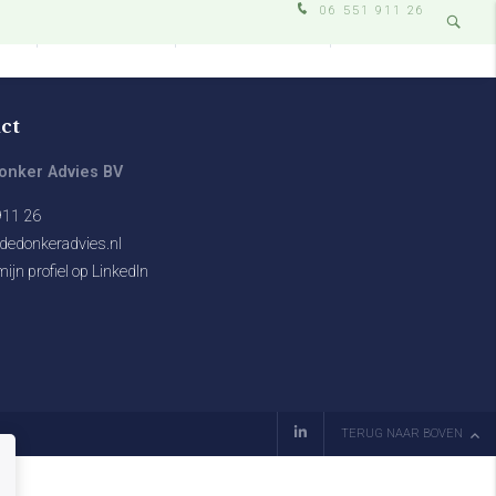
06 551 911 26
IJ
DIENSTEN
WERKWIJZE
CONTACT
ct
onker Advies BV
911 26
dedonkeradvies.nl
ijn profiel op LinkedIn
TERUG NAAR BOVEN