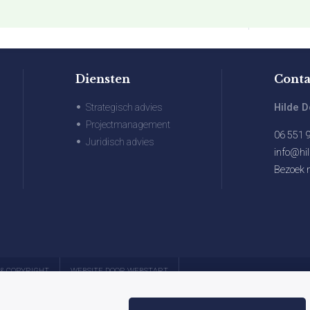
HOME
OVER M
Diensten
Conta
Strategisch advies
Hilde D
Projectmanagement
06 551 
Juridisch advies
info@hil
Bezoek m
 & COPYRIGHT
WEBSITE DOOR WEBSTART