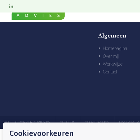
Algemeen
Homepagina
Over mij
Werkwijze
Contact
© HILDE DONKER ADVIES BV
COLOFON
COOKIE POLICY
DISCLAIMER
Cookievoorkeuren