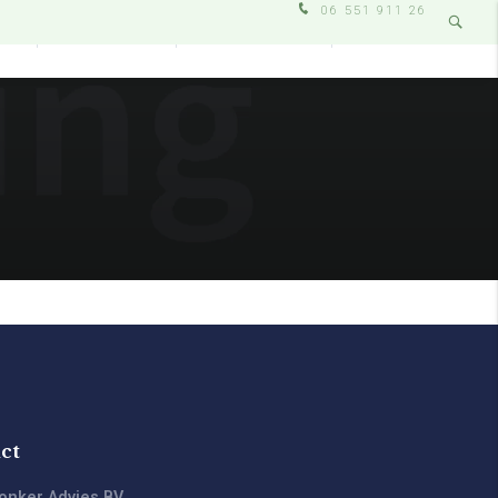
06 551 911 26
IJ
DIENSTEN
WERKWIJZE
CONTACT
ct
onker Advies BV