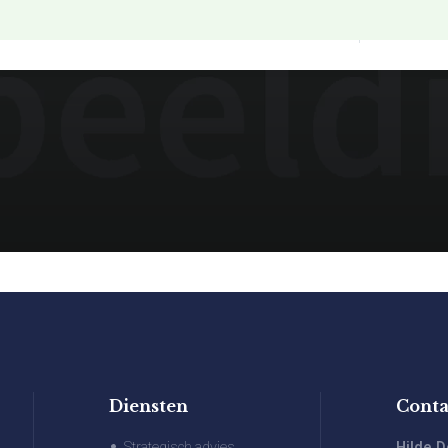
HOME
OVER M
Diensten
Conta
Strategisch advies
Hilde D