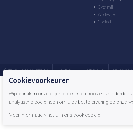
Over mij
Werkwijze
Contact
© HILDE DONKER ADVIES BV
COLOFON
COOKIE POLICY
DISCLAIMER
Cookievoorkeuren
Wij gebruiken onze eigen cookies en cookies van derden v
analytische doeleinden om u de beste ervaring op onze we
Meer informatie vindt u in ons cookiebeleid