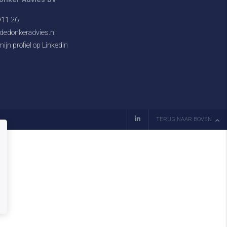
911 26
dedonkeradvies.nl
ijn profiel op LinkedIn
TERUG NAAR BOVEN